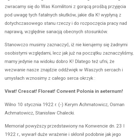
zwracamy się do Was Komilitoni z gorącą prośbą przyjęcia
pod uwagę tych fatalnych skutków, jakie dla K! wypłyną z
dotychczasowego stanu rzeczy i do rozpoczęcia pracy nad
naprawą, względnie sanacją obecnych stosunków.
Stanowczo musimy zaznaczyć, iż nie kierujemy się żadnymi
osobistymi względami, lecz jak już na początku zaznaczyliśmy,
mamy jedynie na widoku dobro K! Dlatego też ufni, że
wezwanie nasze znajdzie oddźwięk w Waszych sercach i
umysłach wznosimy z całego serca okrzyk :
Vivat! Crescat! Floreat! Convent Polonia in aeternum!
Wilno 10 stycznia 1922 r. (-) Kerym Achmatowicz, Osman
Achmatowicz, Stanisław Chalecki.
Memoriał powyższy przedstawiony na Konwencie dn. 23 I
1922 r., wywarł duże wrażenie i skłonił podobnie jak jego