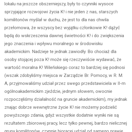
lokalu na jeszcze obszerniejszy, były to czynniki wysoce
sprzyjające rozwojowi życia K! i nie jeden z nas, starszych
komilitonów myślał w duchu, że jest to dla nas chwila
przełomowa, że wszyscy bez wyjątku członkowie K! dążyć
będą do wskrzeszenia dawnej świetności K! i do zwiększenia
jego znaczenia i wpływu moralnego w środowisku
akademickim. Nadzieje te jednak zawiodły. Bo chociaż dla
osoby stojącej poza K! może się rzeczywiście wydawać, że
wartość moralna K! Wileńskiego coraz to bardziej się podnosi
(wszak zdobyliśmy miejsca w Zarządzie Br. Pomocy, w R. M.
A, przyjmowaliśmy udział przez swego przedstawiciela w II-m
ogólnoakademickim zjeździe, jednym słowem, owocnie
rozpoczęliśmy działalność na gruncie akademickim), my jednak
znając dobrze wewnętrzne życie K! nie możemy podzielić
powyższego zdania, gdyż wszystkie dodatnie wyniki nie są
rezultatem zbiorowej pracy, lecz tylko pewnej, bardzo nielicznej
grupy komilitonów, czynnie biorącej udział od samego prawie