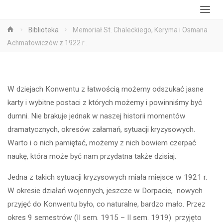
Strona
Biblioteka
Memoriał St. Chaleckiego, Keryma i Osmana
główna
Achmatowiczów z 1922 r .
W dziejach Konwentu z łatwością możemy odszukać jasne
karty i wybitne postaci z których możemy i powinniśmy być
dumni. Nie brakuje jednak w naszej historii momentów
dramatycznych, okresów załamań, sytuacji kryzysowych.
Warto i o nich pamiętać, możemy z nich bowiem czerpać
naukę, która może być nam przydatna także dzisiaj.
Jedna z takich sytuacji kryzysowych miała miejsce w 1921 r.
W okresie działań wojennych, jeszcze w Dorpacie, nowych
przyjęć do Konwentu było, co naturalne, bardzo mało. Przez
okres 9 semestrów (II sem. 1915 – II sem. 1919) przyjęto