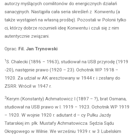
autorzy myślących comilitonów do energicznych działań
sanacyjnych. Nastąpiła cała seria skreśleń z Konwentu (a
także wystąpień na własną prośbę). Pozostali w Polonii tylko
ci, którzy dobrze rozumieli ideę Konwentu i czuli się z nim
autentycznie związani.
Oprac.
Fil. Jan Trynowski
1
S. Chalecki (1896 – 1963), studiował na USB przyrodę (1919
-20), następnie prawo (1920 – 23). Ochotnik WP 1918 –
1920. Za udział w AK aresztowany w 1944 r. i zesłany do
ZSRR. Wrócił w 1947 r.
2
Kerym (Konstanty) Achmatowicz I (1897 – ?), brat Osmana,
studiował na USB prawo w l. 1919 – 1923. Ochotnik WP 1919
– 1920. W wojnie 1920 r. adiutant d – cy Pułku Jazdy
Tatarskiej im. płk. Mustafy Achmatowicza. Sędzia Sądu
Okręgowego w Wilnie. We wrześniu 1939 r. w 3 Lubelskim