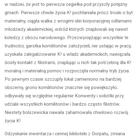
w nadziei, że jest to pierwsza cegiełka pod przyszły potężny
gmach. Pierwsze chwile życia K! pochłaniała prócz troski o byt
materialny, ciągła walka z wrogimi idei korporacyjnej odłamami
młodzieży akademickiej, wśród których znajdowali się nawet
koledzy z obozu narodowego. Przezwyciężając wszystkie te
trudności, garstka komilitonów założycieli, nie ustając w pracy,
uzyskała zalegalizowanie K! u władz akademickich, nawiązała
ścisły kontakt z filistrami, znajdując u nich tak potrzebną dla K!
moralną i materialną pomoc i rozpoczęła normalny tryb życia.
Po pewnym czasie szczupły lokal zamieniono na bardziej
obszerny, grono komilitonów znacznie się powiększyło;
odbywały się względnie regularnie Konwenty i sobótki przy
udziale wszystkich komilitonów i bardzo często filistrów.
Niestety bolszewicka nawała zahamowała chwilowo rozwój
życia K!
Odzyskanie inwentarza i cennej biblioteki z Dorpatu, zmiana