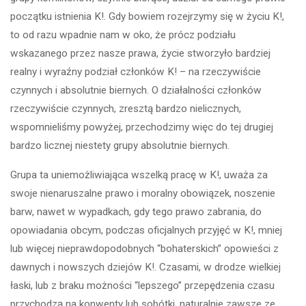
początku istnienia K!. Gdy bowiem rozejrzymy się w życiu K!,
to od razu wpadnie nam w oko, że prócz podziału
wskazanego przez nasze prawa, życie stworzyło bardziej
realny i wyraźny podział członków K! – na rzeczywiście
czynnych i absolutnie biernych. O działalności członków
rzeczywiście czynnych, zresztą bardzo nielicznych,
wspomnieliśmy powyżej, przechodzimy więc do tej drugiej
bardzo licznej niestety grupy absolutnie biernych.
Grupa ta uniemożliwiająca wszelką pracę w K!, uważa za
swoje nienaruszalne prawo i moralny obowiązek, noszenie
barw, nawet w wypadkach, gdy tego prawo zabrania, do
opowiadania obcym, podczas oficjalnych przyjęć w K!, mniej
lub więcej nieprawdopodobnych “bohaterskich” opowieści z
dawnych i nowszych dziejów K!. Czasami, w drodze wielkiej
łaski, lub z braku możności “lepszego” przepędzenia czasu
przychodzą na konwenty lub sobótki, naturalnie zawsze ze