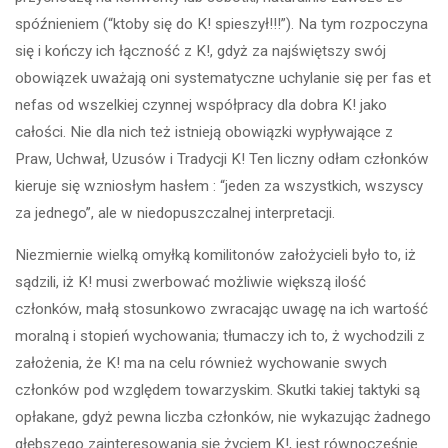
spóźnieniem (“ktoby się do K! spieszył!!!”). Na tym rozpoczyna
się i kończy ich łączność z K!, gdyż za najświętszy swój
obowiązek uważają oni systematyczne uchylanie się per fas et
nefas od wszelkiej czynnej współpracy dla dobra K! jako
całości. Nie dla nich też istnieją obowiązki wypływające z
Praw, Uchwał, Uzusów i Tradycji K! Ten liczny odłam członków
kieruje się wzniosłym hasłem : “jeden za wszystkich, wszyscy
za jednego”, ale w niedopuszczalnej interpretacji.
Niezmiernie wielką omyłką komilitonów założycieli było to, iż
sądzili, iż K! musi zwerbować możliwie większą ilość
członków, małą stosunkowo zwracając uwagę na ich wartość
moralną i stopień wychowania; tłumaczy ich to, ż wychodzili z
założenia, że K! ma na celu również wychowanie swych
członków pod względem towarzyskim. Skutki takiej taktyki są
opłakane, gdyż pewna liczba członków, nie wykazując żadnego
głębszego zainteresowania się życiem K!, jest równocześnie