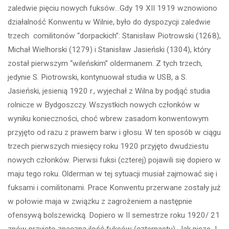
zaledwie pięciu nowych fuksów…Gdy 19 XII 1919 wznowiono
działalność Konwentu w Wilnie, było do dyspozycji zaledwie
trzech comilitonów “dorpackich”: Stanisław Piotrowski (1268),
Michał Wielhorski (1279) i Stanisław Jasieński (1304), który
został pierwszym “wileńskim” oldermanem. Z tych trzech,
jedynie S. Piotrowski, kontynuował studia w USB, a S.
Jasieński, jesienią 1920 r., wyjechał z Wilna by podjąć studia
rolnicze w Bydgoszczy. Wszystkich nowych członków w
wyniku konieczności, choć wbrew zasadom konwentowym
przyjęto od razu z prawem barw i głosu. W ten sposób w ciągu
trzech pierwszych miesięcy roku 1920 przyjęto dwudziestu
nowych członków. Pierwsi fuksi (czterej) pojawili się dopiero w
maju tego roku. Olderman w tej sytuacji musiał zajmować się i
fuksami i comilitonami. Prace Konwentu przerwane zostały już
w połowie maja w związku z zagrożeniem a następnie
ofensywą bolszewicką. Dopiero w II semestrze roku 1920/ 21