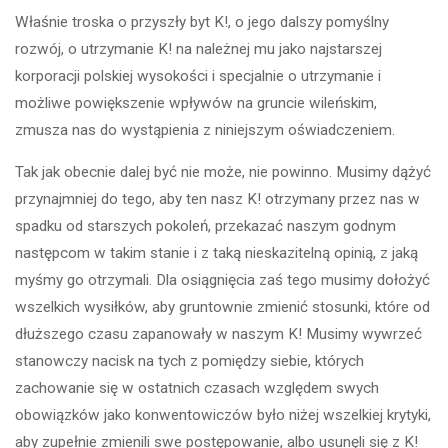
Właśnie troska o przyszły byt K!, o jego dalszy pomyślny
rozwój, o utrzymanie K! na należnej mu jako najstarszej
korporacji polskiej wysokości i specjalnie o utrzymanie i
możliwe powiększenie wpływów na gruncie wileńskim,
zmusza nas do wystąpienia z niniejszym oświadczeniem.
Tak jak obecnie dalej być nie może, nie powinno. Musimy dążyć
przynajmniej do tego, aby ten nasz K! otrzymany przez nas w
spadku od starszych pokoleń, przekazać naszym godnym
następcom w takim stanie i z taką nieskazitelną opinią, z jaką
myśmy go otrzymali. Dla osiągnięcia zaś tego musimy dołożyć
wszelkich wysiłków, aby gruntownie zmienić stosunki, które od
dłuższego czasu zapanowały w naszym K! Musimy wywrzeć
stanowczy nacisk na tych z pomiędzy siebie, których
zachowanie się w ostatnich czasach względem swych
obowiązków jako konwentowiczów było niżej wszelkiej krytyki,
aby zupełnie zmienili swe postępowanie, albo usunęli się z K!