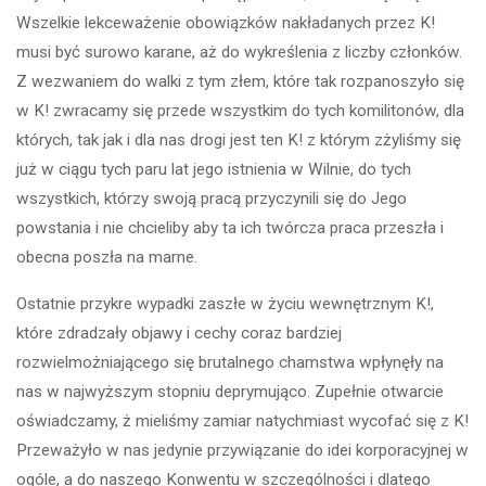
Wszelkie lekceważenie obowiązków nakładanych przez K!
musi być surowo karane, aż do wykreślenia z liczby członków.
Z wezwaniem do walki z tym złem, które tak rozpanoszyło się
w K! zwracamy się przede wszystkim do tych komilitonów, dla
których, tak jak i dla nas drogi jest ten K! z którym zżyliśmy się
już w ciągu tych paru lat jego istnienia w Wilnie, do tych
wszystkich, którzy swoją pracą przyczynili się do Jego
powstania i nie chcieliby aby ta ich twórcza praca przeszła i
obecna poszła na marne.
Ostatnie przykre wypadki zaszłe w życiu wewnętrznym K!,
które zdradzały objawy i cechy coraz bardziej
rozwielmożniającego się brutalnego chamstwa wpłynęły na
nas w najwyższym stopniu deprymująco. Zupełnie otwarcie
oświadczamy, ż mieliśmy zamiar natychmiast wycofać się z K!
Przeważyło w nas jedynie przywiązanie do idei korporacyjnej w
ogóle, a do naszego Konwentu w szczególności i dlatego