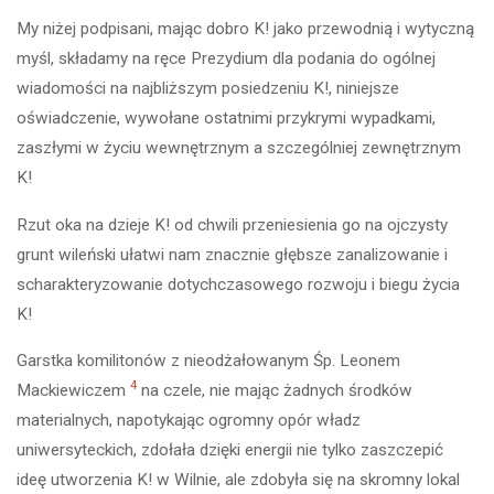
My niżej podpisani, mając dobro K! jako przewodnią i wytyczną
myśl, składamy na ręce Prezydium dla podania do ogólnej
wiadomości na najbliższym posiedzeniu K!, niniejsze
oświadczenie, wywołane ostatnimi przykrymi wypadkami,
zaszłymi w życiu wewnętrznym a szczególniej zewnętrznym
K!
Rzut oka na dzieje K! od chwili przeniesienia go na ojczysty
grunt wileński ułatwi nam znacznie głębsze zanalizowanie i
scharakteryzowanie dotychczasowego rozwoju i biegu życia
K!
Garstka komilitonów z nieodżałowanym Śp. Leonem
4
Mackiewiczem
na czele, nie mając żadnych środków
materialnych, napotykając ogromny opór władz
uniwersyteckich, zdołała dzięki energii nie tylko zaszczepić
ideę utworzenia K! w Wilnie, ale zdobyła się na skromny lokal