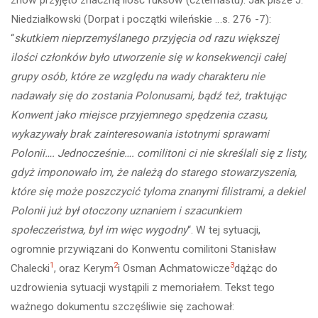
znów przyjęto znaczną ilość fuksów (czternastu). Jak pisze J.
Niedziałkowski (Dorpat i początki wileńskie …s. 276 -7):
“
skutkiem nieprzemyślanego przyjęcia od razu większej
ilości członków było utworzenie się w konsekwencji całej
grupy osób, które ze względu na wady charakteru nie
nadawały się do zostania Polonusami, bądź też, traktując
Konwent jako miejsce przyjemnego spędzenia czasu,
wykazywały brak zainteresowania istotnymi sprawami
Polonii…. Jednocześnie…. comilitoni ci nie skreślali się z listy,
gdyż imponowało im, że należą do starego stowarzyszenia,
które się może poszczycić tyloma znanymi filistrami, a dekiel
Polonii już był otoczony uznaniem i szacunkiem
społeczeństwa, był im więc wygodny
“. W tej sytuacji,
ogromnie przywiązani do Konwentu comilitoni Stanisław
1
2
3
Chalecki
, oraz Kerym
i Osman Achmatowicze
dążąc do
uzdrowienia sytuacji wystąpili z memoriałem. Tekst tego
ważnego dokumentu szczęśliwie się zachował: