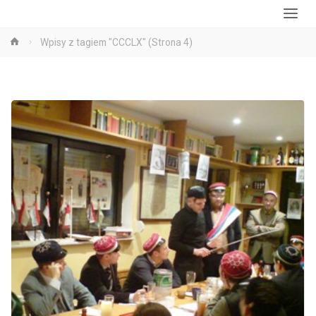
Strona
Wpisy z tagiem "CCCLX"
(Strona 4)
główna