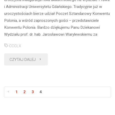
i Administracji Uniwersytetu Gdańskiego. Tradycyjnie już w
uroczystościach bierze udział Poczet Sztandarowy Konwentu
Polonia, a wśród zaproszonych gości – przedstawiciele
Konwentu Polonia. Bardzo dziękujemu Panu Dziekanowi
Wydziału prof. dr. hab. Jarosławowi Warylewskiemu za
CCCLX
"Inauguracja
CZYTAJ DALEJ
roku
akademickiego
1
2
3
4
na
Nawigacja
WPiA"