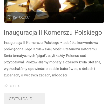
12-10-2007
Inauguracja II Komerszu Polskiego
Inauguracja II Komerszu Polskiego – sobótka konwentowa
poświęcona Jego Królewskiej Mości Stefanowi Batoremu.
Seria tematycznych “piguł”, czyli każdy Polonus coś
przygotował. Podziwialiśmy monety z czasów króla Stefana,
wysłuchaliśmy opowieści o szable batorówce, o deliach i
żupanach, o wilczych zębach, młodości
CCCLX
"Inauguracja
CZYTAJ DALEJ