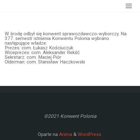
Strona
wydarzenia
Wybory w Konwencie
główna
W środę odbył się konwent sprawozdawczo-wyborczy. Na
377. semestr istnienia Konwentu Polonia wybrano
następujące władze:
Prezes: com. Łukasz Kościuczuk
Wiceprezes: com. Aleksander Rekść
Sekretarz: com. Maciej Piór
Olderman: com. Stanisław Haczkowski
©2021 Konwent Polonia
Oparte na
Anima
&
WordPress.