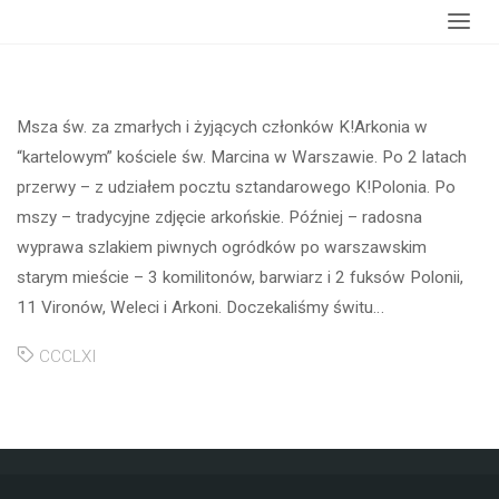
główna
K!Arkonia
Msza św. za zmarłych i żyjących członków K!Arkonia w
“kartelowym” kościele św. Marcina w Warszawie. Po 2 latach
przerwy – z udziałem pocztu sztandarowego K!Polonia. Po
mszy – tradycyjne zdjęcie arkońskie. Później – radosna
wyprawa szlakiem piwnych ogródków po warszawskim
starym mieście – 3 komilitonów, barwiarz i 2 fuksów Polonii,
11 Vironów, Weleci i Arkoni. Doczekaliśmy świtu…
CCCLXI