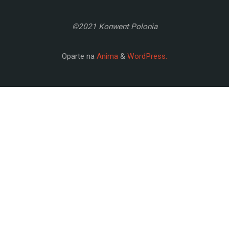
©2021 Konwent Polonia
Oparte na
Anima
&
WordPress.