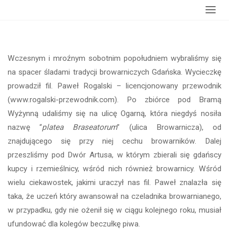
główna
historyczno-piwne zwiedzanie Gdańska
Wczesnym i mroźnym sobotnim popołudniem wybraliśmy się
na spacer śladami tradycji browarniczych Gdańska. Wycieczkę
prowadził fil. Paweł Rogalski – licencjonowany przewodnik
(www.rogalski-przewodnik.com). Po zbiórce pod Bramą
Wyżynną udaliśmy się na ulicę Ogarną, która niegdyś nosiła
nazwę “
platea Braseatorum
” (ulica Browarnicza), od
znajdującego się przy niej cechu browarników. Dalej
przeszliśmy pod Dwór Artusa, w którym zbierali się gdańscy
kupcy i rzemieślnicy, wśród nich również browarnicy. Wśród
wielu ciekawostek, jakimi uraczył nas fil. Paweł znalazła się
taka, że uczeń który awansował na czeladnika browarnianego,
w przypadku, gdy nie ożenił się w ciągu kolejnego roku, musiał
ufundować dla kolegów beczułkę piwa.