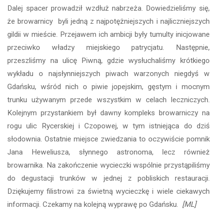
Dalej spacer prowadził wzdłuż nabrzeża. Dowiedzieliśmy się,
że browarnicy byli jedną z najpotężniejszych i najliczniejszych
gildii w mieście. Przejawem ich ambicji były tumulty inicjowane
przeciwko władzy miejskiego patrycjatu. Następnie,
przeszliśmy na ulicę Piwną, gdzie wysłuchaliśmy krótkiego
wykładu o najsłynniejszych piwach warzonych niegdyś w
Gdańsku, wśród nich o piwie jopejskim, gęstym i mocnym
trunku używanym przede wszystkim w celach leczniczych.
Kolejnym przystankiem był dawny kompleks browarniczy na
rogu ulic Rycerskiej i Czopowej, w tym istniejąca do dziś
słodownia. Ostatnie miejsce zwiedzania to oczywiście pomnik
Jana Heweliusza, słynnego astronoma, lecz również
browarnika. Na zakończenie wycieczki wspólnie przystąpiliśmy
do degustacji trunków w jednej z pobliskich restauracji.
Dziękujemy filistrowi za świetną wycieczkę i wiele ciekawych
informacji. Czekamy na kolejną wyprawę po Gdańsku.
[ML]