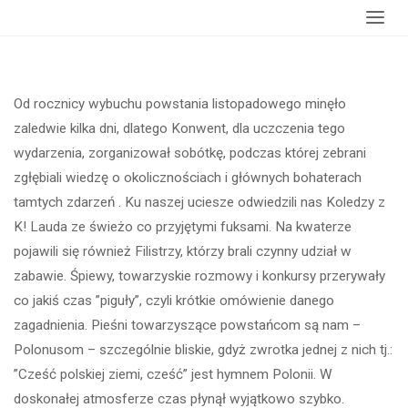
Strona
wydarzenia
Sobótka powstańcza
główna
Od rocznicy wybuchu powstania listopadowego minęło
zaledwie kilka dni, dlatego Konwent, dla uczczenia tego
wydarzenia, zorganizował sobótkę, podczas której zebrani
zgłębiali wiedzę o okolicznościach i głównych bohaterach
tamtych zdarzeń . Ku naszej uciesze odwiedzili nas Koledzy z
K! Lauda ze świeżo co przyjętymi fuksami. Na kwaterze
pojawili się również Filistrzy, którzy brali czynny udział w
zabawie. Śpiewy, towarzyskie rozmowy i konkursy przerywały
co jakiś czas ”piguły”, czyli krótkie omówienie danego
zagadnienia. Pieśni towarzyszące powstańcom są nam –
Polonusom – szczególnie bliskie, gdyż zwrotka jednej z nich tj.:
”Cześć polskiej ziemi, cześć” jest hymnem Polonii. W
doskonałej atmosferze czas płynął wyjątkowo szybko.