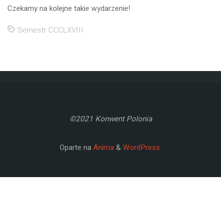
Czekamy na kolejne takie wydarzenie!
Semestr CCCLXVIII
©2021 Konwent Polonia
Oparte na
Anima
&
WordPress.