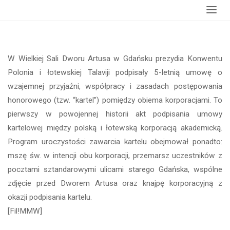
główna
korporacją Talavija
W Wielkiej Sali Dworu Artusa w Gdańsku prezydia Konwentu
Polonia i łotewskiej Talaviji podpisały 5-letnią umowę o
wzajemnej przyjaźni, współpracy i zasadach postępowania
honorowego (tzw. “kartel”) pomiędzy obiema korporacjami. To
pierwszy w powojennej historii akt podpisania umowy
kartelowej między polską i łotewską korporacją akademicką.
Program uroczystości zawarcia kartelu obejmował ponadto:
mszę św. w intencji obu korporacji, przemarsz uczestników z
pocztami sztandarowymi ulicami starego Gdańska, wspólne
zdjęcie przed Dworem Artusa oraz knajpę korporacyjną z
okazji podpisania kartelu.
[Fil!MMW]