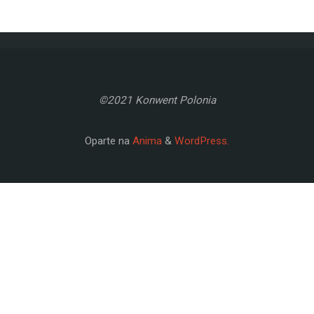
©2021 Konwent Polonia
Oparte na
Anima
&
WordPress.