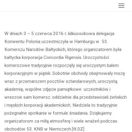
główna
Hamburgu
W dniach 3 – 5 czerwca 2016 r. kilkuosobowa delegacja
Konwentu Polonia uczestniczyła w Hamburgu w 53.
Komerszu Narodów Bałtyckich, którego organizatorem była
bałtycka korporacja Concordia Rigensis. Uroczystości
komerszowe tradycyjnie rozpoczęły się uroczystym balem
korporacyjnym w piątek. Sobotnie obchody obejmowały mszę
wraz z przemarszem pocztów sztandarowych, uroczystą
akademię, wspólne zdjęcie pamiątkowe uczestników i
wreszcie sam komersz: oddzielnie dla przedstawicieli żeńskich
i męskich korporacji akademickich. Niedziela to tradycyjnie
pożegnalne spotkanie w formule śniadania. Dziękujemy
organizatorom za miłą atmosferę i wiele wrażeń podczas
obchodów 53. KNB w Niemczech.[fil.DZ]