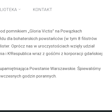
ego
BLIOTEKA
KONTAKT
pod pomnikiem „Gloria Victis” na Powązkach
łdu dla bohaterskich powstańców (w tym 8 filistrów
ister. Oprócz nas w uroczystościach wzięły udział
ia i K!Respublica wraz z gośćmi z korporacji gdańskiej
na upamiętniająca Powstanie Warszawskie. Śpiewaliśmy
o wczesnych godzin porannych.