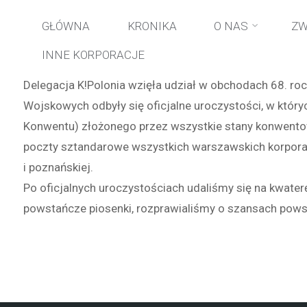
Przejdź
GŁÓWNA
KRONIKA
O NAS
ZW
INNE KORPORACJE
do
Delegacja K!Polonia wzięła udział w obchodach 68. r
treści
Wojskowych odbyły się oficjalne uroczystości, w któr
Konwentu) złożonego przez wszystkie stany konwentowe,
poczty sztandarowe wszystkich warszawskich korporacji
i poznańskiej.
Po oficjalnych uroczystościach udaliśmy się na kwater
powstańcze piosenki, rozprawialiśmy o szansach powst