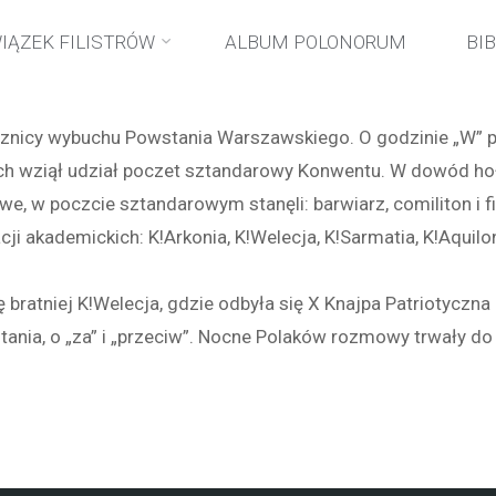
Strona
wydarzenia
68. rocznica wybuchu Powstania Warszawski
IĄZEK FILISTRÓW
ALBUM POLONORUM
BI
główna
ocznicy wybuchu Powstania Warszawskiego. O godzinie „W” 
ych wziął udział poczet sztandarowy Konwentu. W dowód ho
 w poczcie sztandarowym stanęli: barwiarz, comiliton i fil
 akademickich: K!Arkonia, K!Welecja, K!Sarmatia, K!Aquilon
ę bratniej K!Welecja, gdzie odbyła się X Knajpa Patriotycz
ania, o „za” i „przeciw”. Nocne Polaków rozmowy trwały d