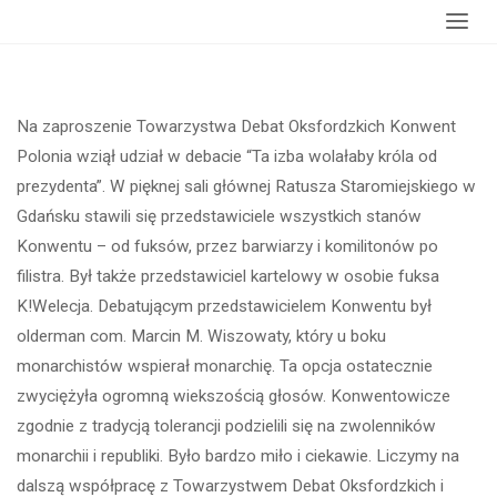
główna
prezydenta”
Na zaproszenie Towarzystwa Debat Oksfordzkich Konwent
Polonia wziął udział w debacie “Ta izba wolałaby króla od
prezydenta”. W pięknej sali głównej Ratusza Staromiejskiego w
Gdańsku stawili się przedstawiciele wszystkich stanów
Konwentu – od fuksów, przez barwiarzy i komilitonów po
filistra. Był także przedstawiciel kartelowy w osobie fuksa
K!Welecja. Debatującym przedstawicielem Konwentu był
olderman com. Marcin M. Wiszowaty, który u boku
monarchistów wspierał monarchię. Ta opcja ostatecznie
zwyciężyła ogromną wiekszością głosów. Konwentowicze
zgodnie z tradycją tolerancji podzielili się na zwolenników
monarchii i republiki. Było bardzo miło i ciekawie. Liczymy na
dalszą współpracę z Towarzystwem Debat Oksfordzkich i