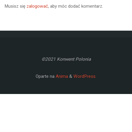
Musisz się
zalogować
, aby móc dodać komentarz.
©2021 Konwent Polonia
Oparte na
Anima
&
WordPress.