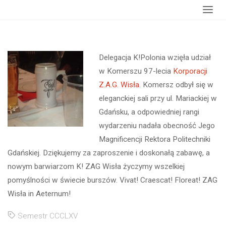
Strona
wydarzenia
Komersz 97-lecia K! ZAG Wisła
główna
Delegacja
K!Polonia wzięła udział
w Komerszu 97-lecia
Korporacji
Z.A.G. Wisła
. Komersz odbył się w
eleganckiej sali przy ul. Mariackiej w
Gdańsku, a odpowiedniej rangi
wydarzeniu nadała obecność Jego
Magnificencji Rektora Politechniki
Gdańskiej. Dziękujemy za zaproszenie i doskonałą zabawę, a
nowym barwiarzom K! ZAG Wisła życzymy wszelkiej
pomyślności w świecie burszów. Vivat! Craescat! Floreat! ZAG
Wisła in Aeternum!
Semestr CCCLXV