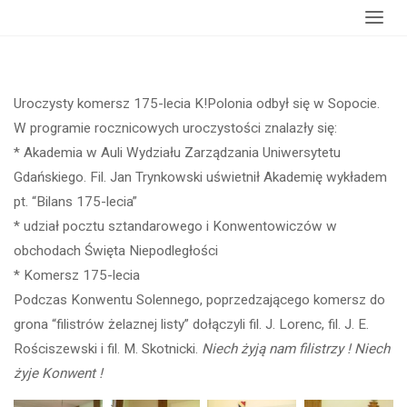
Strona
wydarzenia
Komersz zimowy 175-lecia K!Polonia
główna
Uroczysty komersz 175-lecia K!Polonia odbył się w Sopocie.
W programie rocznicowych uroczystości znalazły się:
* Akademia w Auli Wydziału Zarządzania Uniwersytetu
Gdańskiego. Fil. Jan Trynkowski uświetnił Akademię wykładem
pt. “Bilans 175-lecia”
* udział pocztu sztandarowego i Konwentowiczów w
obchodach Święta Niepodległości
* Komersz 175-lecia
Podczas Konwentu Solennego, poprzedzającego komersz do
grona “filistrów żelaznej listy” dołączyli fil. J. Lorenc, fil. J. E.
Rościszewski i fil. M. Skotnicki.
Niech żyją nam filistrzy ! Niech
żyje Konwent !