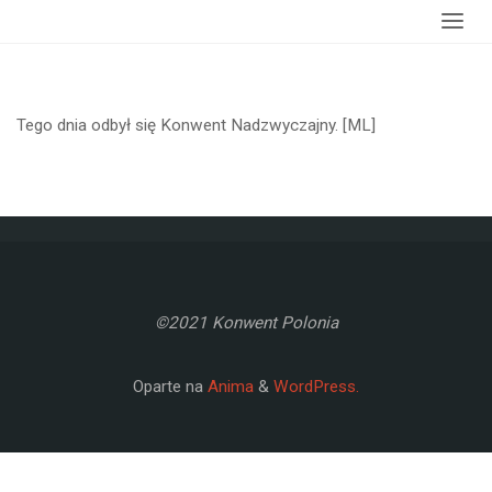
Strona
wydarzenia
Konwent Nadzwyczajny
główna
Tego dnia odbył się Konwent Nadzwyczajny. [ML]
©2021 Konwent Polonia
Oparte na
Anima
&
WordPress.