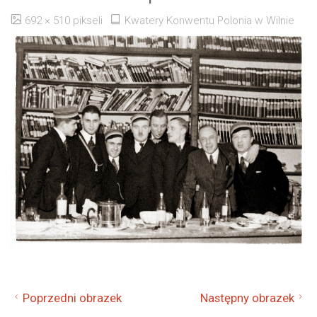
Pełny
692 × 510
pikseli
Kwatery Konwentu Polonia w Wilnie
rozmiar
Poprzedni obrazek
Następny obrazek