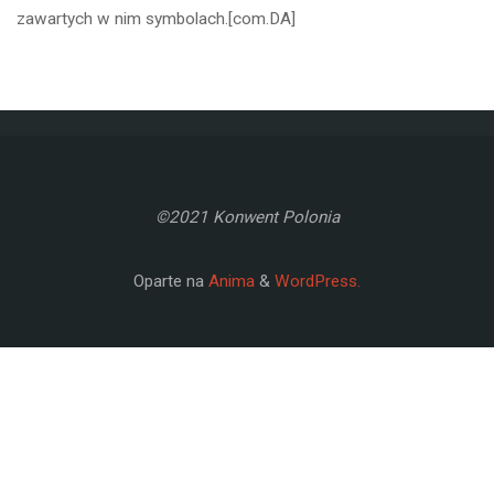
zawartych w nim symbolach.[com.DA]
©2021 Konwent Polonia
Oparte na
Anima
&
WordPress.