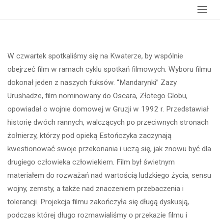
główna
“Mandarynki”
W czwartek spotkaliśmy się na Kwaterze, by wspólnie
obejrzeć film w ramach cyklu spotkań filmowych. Wyboru filmu
dokonał jeden z naszych fuksów. “Mandarynki” Zazy
Urushadze, film nominowany do Oscara, Złotego Globu,
opowiadał o wojnie domowej w Gruzji w 1992 r. Przedstawiał
historię dwóch rannych, walczących po przeciwnych stronach
żołnierzy, którzy pod opieką Estończyka zaczynają
kwestionować swoje przekonania i uczą się, jak znowu być dla
drugiego człowieka człowiekiem. Film był świetnym
materiałem do rozważań nad wartością ludzkiego życia, sensu
wojny, zemsty, a także nad znaczeniem przebaczenia i
tolerancji. Projekcja filmu zakończyła się długą dyskusją,
podczas której długo rozmawialiśmy o przekazie filmu i