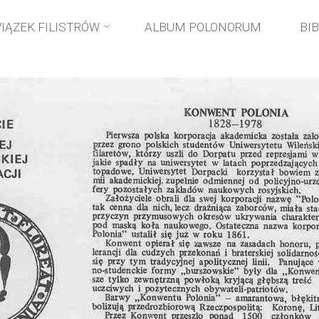
arzenia
Obchody 150-lecia Konwentu Polonia w Londynie
IĄZEK FILISTRÓW
ALBUM POLONORUM
BI