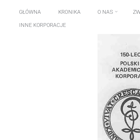
Strona
wyd
Przejdź
GŁÓWNA
KRONIKA
O NAS
ZW
główna
INNE KORPORACJE
do
treści