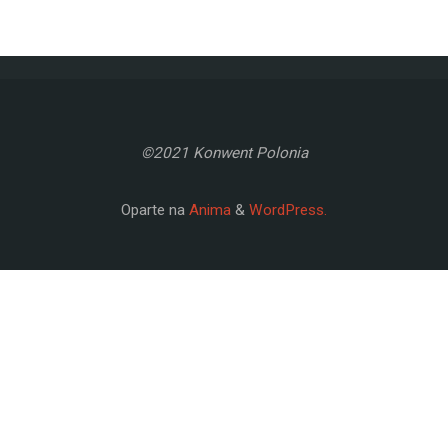
©2021 Konwent Polonia
Oparte na
Anima
&
WordPress.