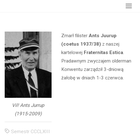
Strona
wydarzenia
Odszedł Fil. Ants Juurup
główna
Zmarł filister
Ants Juurup
(coetus 1937/38)
z naszej
kartelowej
Fraternitas Estica
.
Pradawnym zwyczajem olderman
Konwentu zarządził 3-dniową
żałobę w dniach 1-3 czerwca.
Vil! Ants Jurrup
(1915-2009)
Semestr CCCLXIII