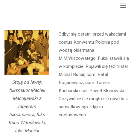
Strona
wydarzenia
Ostatni coetus przed wakacjami
główna
Odbył się ostatni przed wakacjami
coetus Konwentu Polonia pod
wodzą oldermana
M.M.Wiszowatego. Fuksi stawili się
w komplecie. Pojawili się też filister
Michał Bucar, com. Rafał
Stoją od lewej:
Rogacewicz, com. Tomek
fuksmaior Maciek
Kucharski i col. Paweł Klonowski.
Maciejewski z
Oczywiście nie mogło się obyć bez
rapierem
pamiątkowego zdjęcia
fuksamaiora, fuks
coetusowego.
Kuba Witosławski,
fuks Maciek