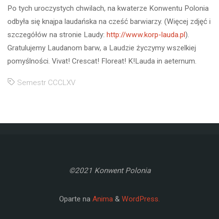
Po tych uroczystych chwilach, na kwaterze Konwentu Polonia
odbyła się knajpa laudańska na cześć barwiarzy. (Więcej zdjęć i
szczegółów na stronie Laudy:
http://www.korp-lauda.pl
).
Gratulujemy Laudanom barw, a Laudzie życzymy wszelkiej
pomyślności. Vivat! Crescat! Floreat! K!Lauda in aeternum.
Semestr CCCLXV
©2021 Konwent Polonia
Oparte na
Anima
&
WordPress.