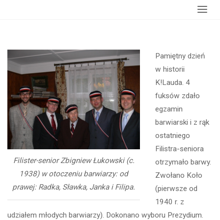
główna
barwiarzy, Koło, nowe Prezydium
Pamiętny dzień
w historii
K!Lauda. 4
fuksów zdało
egzamin
barwiarski i z rąk
ostatniego
Filistra-seniora
Filister-senior Zbigniew Łukowski (c.
otrzymało barwy.
1938) w otoczeniu barwiarzy: od
Zwołano Koło
prawej: Radka, Sławka, Janka i Filipa.
(pierwsze od
1940 r. z
udziałem młodych barwiarzy). Dokonano wyboru Prezydium.