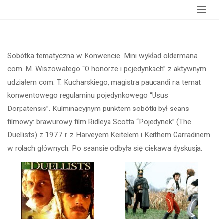
Strona
wydarzenia
Sobótka “O honorze i pojedynkach”
główna
Sobótka tematyczna w Konwencie. Mini wykład oldermana
com. M. Wiszowatego “O honorze i pojedynkach” z aktywnym
udziałem com. T. Kucharskiego, magistra paucandi na temat
konwentowego regulaminu pojedynkowego “Usus
Dorpatensis”. Kulminacyjnym punktem sobótki był seans
filmowy: brawurowy film Ridleya Scotta “Pojedynek” (The
Duellists) z 1977 r. z Harveyem Keitelem i Keithem Carradinem
w rolach głównych. Po seansie odbyła się ciekawa dyskusja.