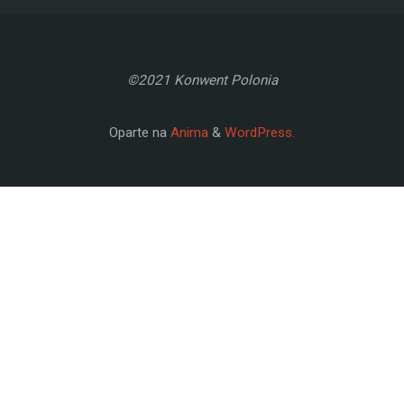
©2021 Konwent Polonia
Oparte na
Anima
&
WordPress.