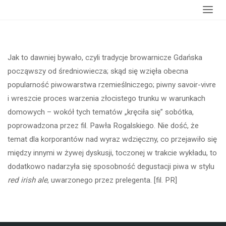
Strona
wydarzenia
Sobótka piwowarska
główna
Jak to dawniej bywało, czyli tradycje browarnicze Gdańska
począwszy od średniowiecza; skąd się wzięła obecna
popularność piwowarstwa rzemieślniczego; piwny savoir-vivre
i wreszcie proces warzenia złocistego trunku w warunkach
domowych – wokół tych tematów „kręciła się” sobótka,
poprowadzona przez fil. Pawła Rogalskiego. Nie dość, że
temat dla korporantów nad wyraz wdzięczny, co przejawiło się
między innymi w żywej dyskusji, toczonej w trakcie wykładu, to
dodatkowo nadarzyła się sposobność degustacji piwa w stylu
red irish ale
, uwarzonego przez prelegenta. [fil. PR]