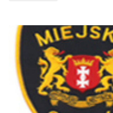
japoński:
harakiri"