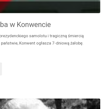
oba w Konwencie
prezydenckiego samolotu i tragiczną śmiercią
 państwie, Konwent ogłasza 7-dniową żałobę.
wa
ba