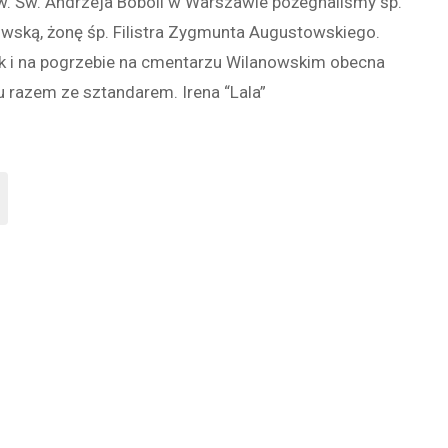
w. Św. Andrzeja Boboli w Warszawie pożegnaliśmy śp.
owską, żonę śp. Filistra Zygmunta Augustowskiego.
k i na pogrzebie na cmentarzu Wilanowskim obecna
 razem ze sztandarem. Irena “Lala”
rzeb
trowej
stowskiej"