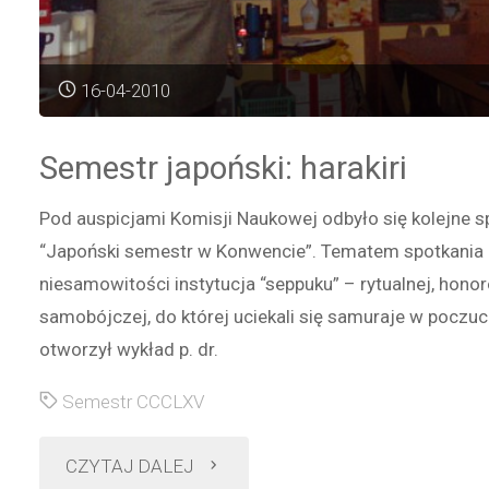
16-04-2010
Semestr japoński: harakiri
Pod auspicjami Komisji Naukowej odbyło się kolejne s
“Japoński semestr w Konwencie”. Tematem spotkania 
niesamowitości instytucja “seppuku” – rytualnej, hono
samobójczej, do której uciekali się samuraje w poczuc
otworzył wykład p. dr.
Semestr CCCLXV
"Semestr
CZYTAJ DALEJ