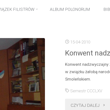
IĄZEK FILISTRÓW
ALBUM POLONORUM
BI
15-04-2010
Konwent nadz
Konwent nadzwyczajny z 
w związku żałobą narod
Smoleńskiem.
Semestr CCCLXV
"Kon
CZYTAJ DALEJ