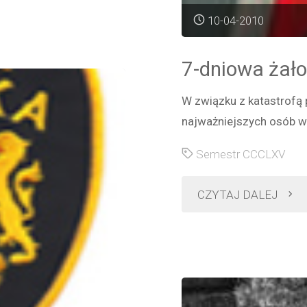
10-04-2010
7-dniowa żał
W związku z katastrofą 
najważniejszych osób w
Semestr CCCLXV
"7-
CZYTAJ DALEJ
dnio
żało
w