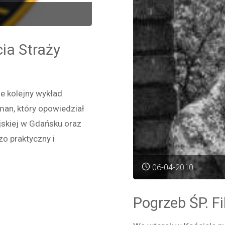
Konw
cia Straży
e kolejny wykład
man, który opowiedział
jskiej w Gdańsku oraz
zo praktyczny i
06-04-2010
Pogrzeb ŚP. Fi