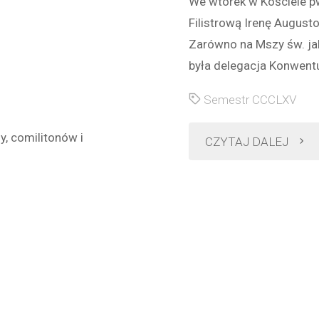
We wtorek w Kościele p
Filistrową Irenę August
Zarówno na Mszy św. ja
była delegacja Konwentu
Semestr CCCLXV
, comilitonów i
"Pog
CZYTAJ DALEJ
ŚP.
Filis
Ireny
Augu