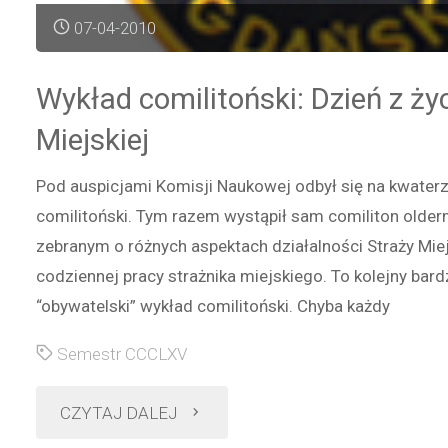
07-04-2010
Wykład comilitoński: Dzień z ży
Miejskiej
Pod auspicjami Komisji Naukowej odbył się na kwaterz
comilitoński. Tym razem wystąpił sam comiliton older
zebranym o różnych aspektach działalności Straży Mie
codziennej pracy strażnika miejskiego. To kolejny bard
“obywatelski” wykład comilitoński. Chyba każdy
Semestr CCCLXV
"Wykład
CZYTAJ DALEJ