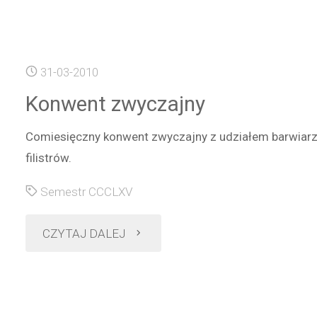
comilitoński:
Dzień
31-03-2010
z
Konwent zwyczajny
życia
Comiesięczny konwent zwyczajny z udziałem barwiarzy
Straży
filistrów.
Miejskiej"
Semestr CCCLXV
"Konwent
CZYTAJ DALEJ
zwyczajny"