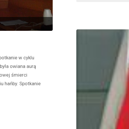
nadz
potkanie w cyklu
była owiana aurą
rowej śmierci
iu hańby. Spotkanie