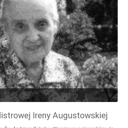
encie"
listrowej Ireny Augustowskiej