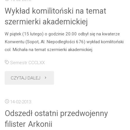
Wykład komilitoński na temat
szermierki akademickiej
W piątek (15 lutego) o godzinie 20.00 odbył się na kwaterze
Konwentu (Sopot, Al. Niepodległości 676) wykład komilitoński
col. Michała na temat szermierki akademickiej.
Semestr CCCLXX
"Wykład
CZYTAJ DALEJ
komilitoński
14-02-2013
na
Odszedł ostatni przedwojenny
temat
filister Arkonii
szermierki