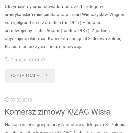
Otrzymaliśmy smutną wiadomość, że 11 lutego w
akademickiej"
amerykańskim mieście Sarasota zmarł Wieńczysław Wagner
von Igelgrund zum Zornstein (ur. 1917) – ostatni
przedwojenny filister Arkonii (coetus 1937). Zgodnie z
obyczajem, olderman Konwentu zarządził 3-dniową żałobę.
Braciom co po życia znoju, spoczywają
Semestr CCCLXX
"Odszedł
CZYTAJ DALEJ
ostatni
09-02-2013
przedwojenny
Komersz zimowy K!ZAG Wisła
filister
Na zaproszenie gospodarzy 5-osobowa delegacja K! Polonia
Arkonii"
wzięła udział w komerszu K! ZAG Wisła. Przyzwyczajeni do