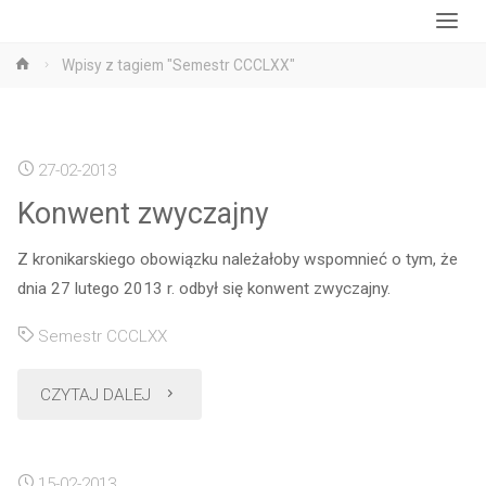
Strona
Wpisy z tagiem "Semestr CCCLXX"
główna
27-02-2013
Konwent zwyczajny
Z kronikarskiego obowiązku należałoby wspomnieć o tym, że
dnia 27 lutego 2013 r. odbył się konwent zwyczajny.
Semestr CCCLXX
"Konwent
CZYTAJ DALEJ
zwyczajny"
15-02-2013