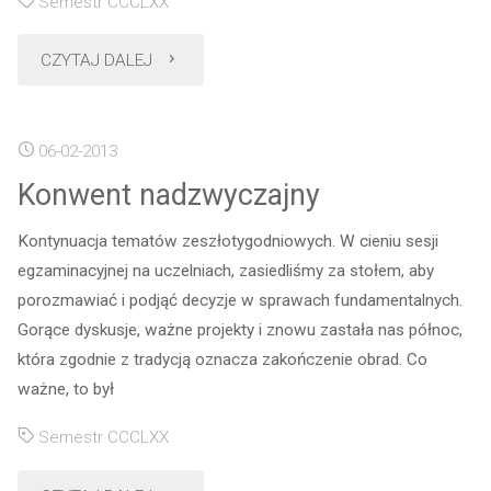
Semestr CCCLXX
"Polonusi
CZYTAJ DALEJ
w
06-02-2013
Polskim
Konwent nadzwyczajny
Słowniku
Kontynuacja tematów zeszłotygodniowych. W cieniu sesji
Biograficznym"
egzaminacyjnej na uczelniach, zasiedliśmy za stołem, aby
porozmawiać i podjąć decyzje w sprawach fundamentalnych.
Gorące dyskusje, ważne projekty i znowu zastała nas północ,
która zgodnie z tradycją oznacza zakończenie obrad. Co
ważne, to był
Semestr CCCLXX