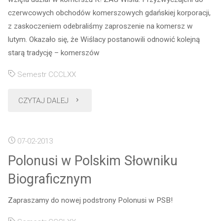
czerwcowych obchodów komerszowych gdańskiej korporacji,
z zaskoczeniem odebraliśmy zaproszenie na komersz w
lutym. Okazało się, że Wiślacy postanowili odnowić kolejną
starą tradycję – komerszów
Semestr CCCLXX
"Komersz
CZYTAJ DALEJ
zimowy
07-02-2013
K!ZAG
Polonusi w Polskim Słowniku
Wisła"
Biograficznym
Zapraszamy do nowej podstrony Polonusi w PSB!