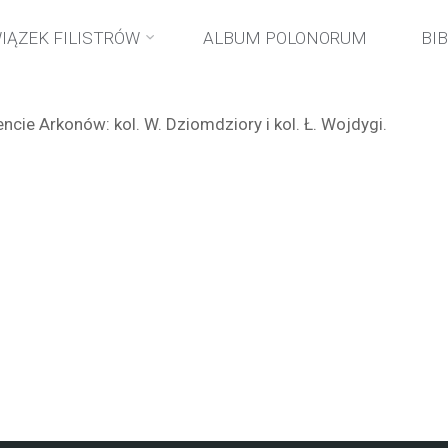
Strona
wydarzenia
Wizyta Arkonów
IĄZEK FILISTRÓW
ALBUM POLONORUM
BI
główna
cie Arkonów: kol. W. Dziomdziory i kol. Ł. Wojdygi.