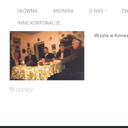
Przejdź
GŁÓWNA
KRONIKA
O NAS
ZW
INNE KORPORACJE
do
Wizyta w Konwen
treści
CCCXLV