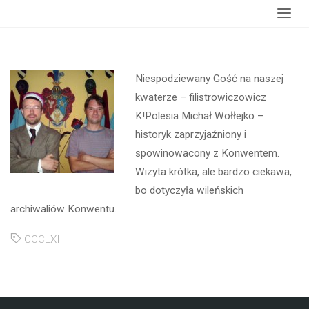
Strona
wydarzenia
Wizyta filistrowicza K!Polesia
główna
Niespodziewany Gość na naszej
kwaterze – filistrowiczowicz
K!Polesia Michał Wołłejko –
historyk zaprzyjaźniony i
spowinowacony z Konwentem.
Wizyta krótka, ale bardzo ciekawa,
bo dotyczyła wileńskich
archiwaliów Konwentu.
CCCLXI