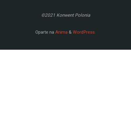
©2021 Konwent Polonia
Oparte na
Anima
&
WordPress.