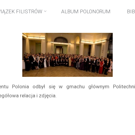
Strona
wydarzenia
II Czarna Kawa Konwentu Polonia
IĄZEK FILISTRÓW
ALBUM POLONORUM
BI
główna
wentu Polonia odbył się w gmachu głównym Politechn
egółowa relacja i zdjęcia.