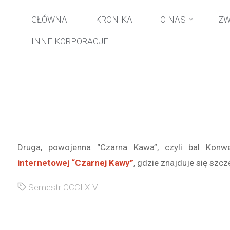
Przejdź
GŁÓWNA
KRONIKA
O NAS
ZW
INNE KORPORACJE
do
treści
Druga, powojenna “Czarna Kawa”, czyli bal Kon
internetowej “Czarnej Kawy”
, gdzie znajduje się szcz
Semestr CCCLXIV