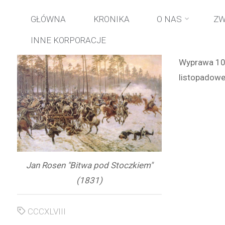
Przejdź
GŁÓWNA
KRONIKA
O NAS
ZW
INNE KORPORACJE
do
Wyprawa 10
treści
listopadowe
Jan Rosen "Bitwa pod Stoczkiem"
(1831)
CCCXLVIII