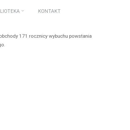
ego
BLIOTEKA
KONTAKT
obchody 171 rocznicy wybuchu powstania
go.