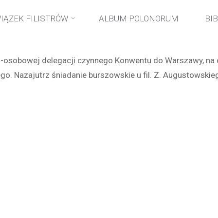
Strona
wydarzenia
171 rocznica wybuchu powstania listopadow
IĄZEK FILISTRÓW
ALBUM POLONORUM
BI
główna
-osobowej delegacji czynnego Konwentu do Warszawy, na 
go. Nazajutrz śniadanie burszowskie u fil. Z. Augustowskie