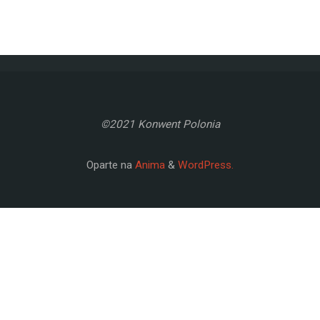
©2021 Konwent Polonia
Oparte na
Anima
&
WordPress.