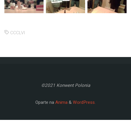
CCCLVI
©2021 Konwent Polonia
Oparte na
Anima
&
WordPress.