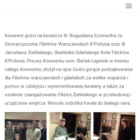
Strona
wydarzenia
Filistrzy z wizytą na kwaterze
główna
Konwent gości na kwaterze fil. Bogusława Szemiotha ze
Stowarzyszenia Filistrów Warszawskich K!Polonia oraz fil.
Jarosława Zielińskiego, Skarbnika Gdańskiego Koła Filistrów
K!Polonia. Prezes Konwentu com. Bartek Łapiński w imieniu
całego Konwentu złożył na ręce Gości gorące podziękowania
dla Filistrów warszawskich i gdańskich za wielkie wsparcie i
pomoc w zdobyciu i wyremontowaniu kwatery, a także za
osobiste zaangażowanie Filistra Zielińskiego w przebudowę i
urządzenie wnętrza. Wesoła
sobótka
trwała do białego rana.