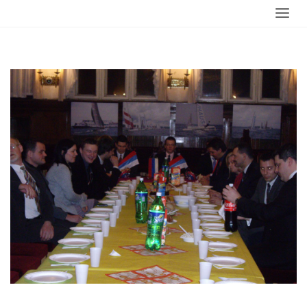
Strona
wydarzenia
Jajeczko
imgp2805
główna