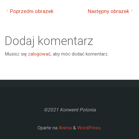
Poprzedni obrazek
Następny obrazek
Dodaj komentarz
Musisz się
zalogować
, aby móc dodać komentarz.
©2021 Konwent Polonia
Oparte na
Anima
&
WordPress.