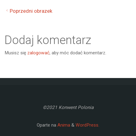
Poprzedni obrazek
Dodaj komentarz
Musisz się
zalogować
, aby móc dodać komentarz.
©2021 Konwent Polonia
Oparte na
Anima
&
WordPress.