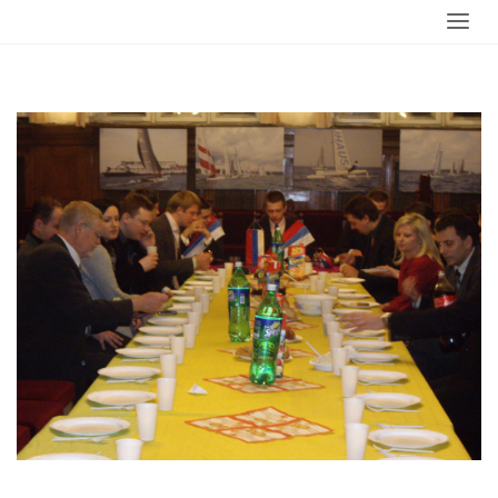
Strona
wydarzenia
Jajeczko
imgp2807
główna