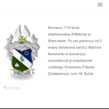
Strona
wydarzenia
Komersz 119-lecia K!Arkonia
główna
Komersz 119-lecia
skartelowanej K!Arkonia w
Warszawie. Po raz pierwszy od II
wojny światowej oprócz filistrów
Konwentu w komerszu
uczestniczył przedstawiciel
czynnego Konwentu Polonia
(Gedanensis) com. M. Bučar.
CCCXLI