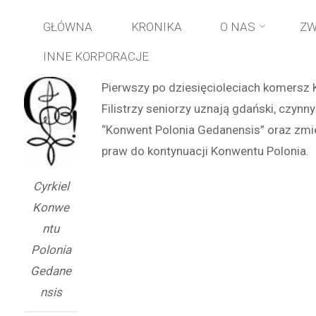
Przejdź
GŁÓWNA
KRONIKA
O NAS
ZW
INNE KORPORACJE
do
Pierwszy po dziesięcioleciach komersz 
treści
Filistrzy seniorzy uznają gdański, czy
“Konwent Polonia Gedanensis” oraz zmien
praw do kontynuacji Konwentu Polonia.
Cyrkiel
Konwe
ntu
Polonia
Gedane
nsis