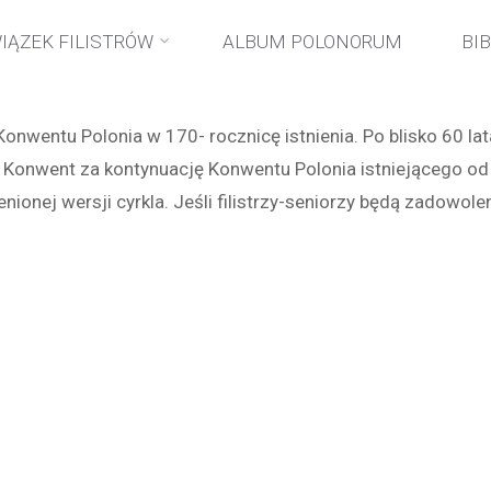
Strona
wydarzenia
Komersz reaktywacyjny
IĄZEK FILISTRÓW
ALBUM POLONORUM
BI
główna
Konwentu Polonia w 170- rocznicę istnienia. Po blisko 60 l
nny Konwent za kontynuację Konwentu Polonia istniejącego o
ionej wersji cyrkla. Jeśli filistrzy-seniorzy będą zadowo