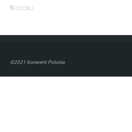
CCCXLI
©2021 Konwent Polonia