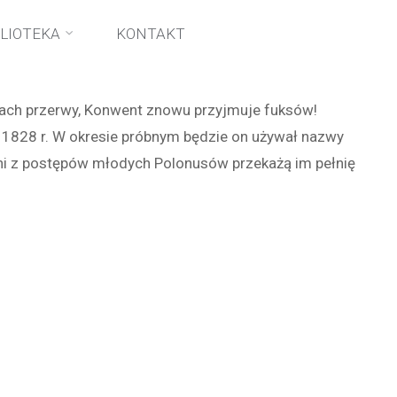
BLIOTEKA
KONTAKT
atach przerwy, Konwent znowu przyjmuje fuksów!
d 1828 r. W okresie próbnym będzie on używał nazwy
leni z postępów młodych Polonusów przekażą im pełnię