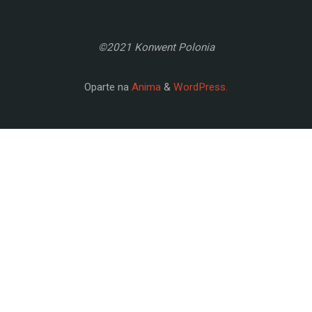
©2021 Konwent Polonia
Oparte na
Anima
&
WordPress.