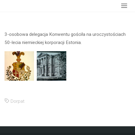
Strona
wydarzenia
Komersz L-lecia Korporacji Estonia
główna
3-osobowa delegacja Konwentu gościła na uroczystościach
50-lecia niemieckiej korporacji Estonia.
Dorpat