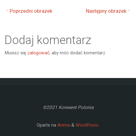
Poprzedni obrazek
Następny obrazek
Dodaj komentarz
Musisz się
zalogować
, aby móc dodać komentarz.
©2021 Konwent Polonia
Oparte na
Anima
&
WordPress.