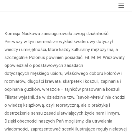
główna
Konwentu
Komisja Naukowa zainaugurowała swoją działalność.
Pierwszy w tym semestrze wykład kwaterowy dotyczył
wiedzy i umiejętności, które każdy kulturalny mężczyzna, a
szczególnie Polonus powinien posiadać. Fil. M. M. Wiszowaty
opowiedział o podstawowych zasadach
dotyczących męskiego ubioru, właściwego doboru kolorów i
rozmiarów, długości krawata, skarpetek i koszuli, zapinania i
odpinania guzików, wreszcie – tajników prasowania koszuli.
Filister wyjaśnił, że w dziedzinie tzw. “savoir-vivre’u” nie chodzi
o wiedzę książkową, czyli teoretyczną, ale o praktykę
i
dostrzeżenie sensu zasad ułatwiających życie nam i innym.
Dzięki obecności naszych Pań mogliśmy, dla utrwalenia
wiadomości, zaprezentować scenki ilustrujące reguły niełatwej