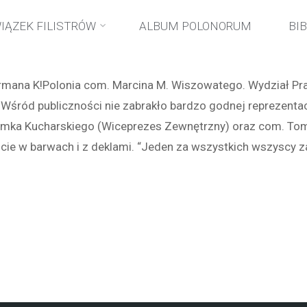
trona
wydarzenia
Obrona pracy doktorskiej com. Marcina Wiszow
IĄZEK FILISTRÓW
ALBUM POLONORUM
BI
łówna
ermana K!Polonia com. Marcina M. Wiszowatego. Wydział Pra
 Wśród publiczności nie zabrakło bardzo godnej reprezentac
ka Kucharskiego (Wiceprezes Zewnętrzny) oraz com. Tomka
wiście w barwach i z deklami. “Jeden za wszystkich wszyscy