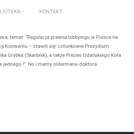
atego
BLIOTEKA
KONTAKT
wa, temat: “Regulacja prawna lobbyingu w Polsce na
ji Konwentu – stawili się: członkowie Prezydium
 Grybka (Skarbnik), a także Prezes Gdańskiego Koła
 za jednego !”. No i mamy oldermana-doktora.