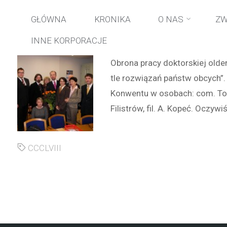
S
Przejdź
GŁÓWNA
KRONIKA
O NAS
ZW
g
INNE KORPORACJE
do
Obrona pracy doktorskiej old
treści
tle rozwiązań państw obcych”.
Konwentu w osobach: com. Tom
Filistrów, fil. A. Kopeć. Oczy
CCCLVIII