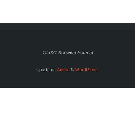
©2021 Konwent Polonia
Oparte na
Anima
&
WordPress.