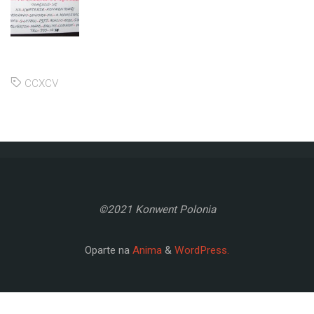
CCXCV
©2021 Konwent Polonia
Oparte na
Anima
&
WordPress.