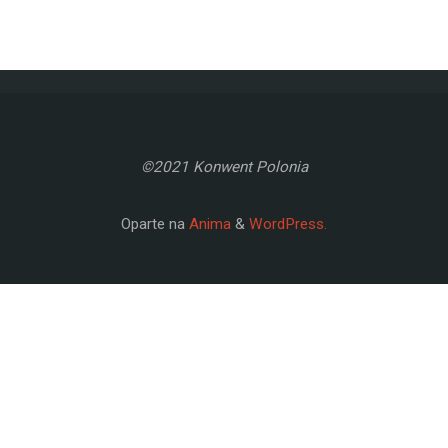
©2021 Konwent Polonia
Oparte na
Anima
&
WordPress.