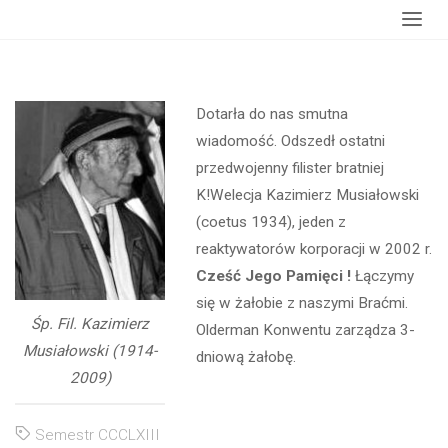
Strona
wydarzenia
Odszedł Fil. K. Musiałowski
główna
Dotarła do nas smutna
wiadomość. Odszedł ostatni
przedwojenny filister bratniej
K!Welecja Kazimierz Musiałowski
(coetus 1934), jeden z
reaktywatorów korporacji w 2002 r.
Cześć Jego Pamięci !
Łączymy
się w żałobie z naszymi Braćmi.
Śp. Fil. Kazimierz
Olderman Konwentu zarządza 3-
Musiałowski (1914-
dniową żałobę.
2009)
Semestr CCCLXIII