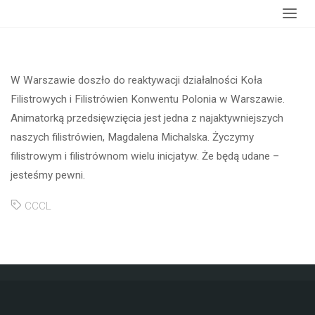
główna
Filistrówien Konwentu Polonia w Warszawie
W Warszawie doszło do reaktywacji działalności Koła
Filistrowych i Filistrówien Konwentu Polonia w Warszawie.
Animatorką przedsięwzięcia jest jedna z najaktywniejszych
naszych filistrówien, Magdalena Michalska. Życzymy
filistrowym i filistrównom wielu inicjatyw. Że będą udane –
jesteśmy pewni.
CCCL