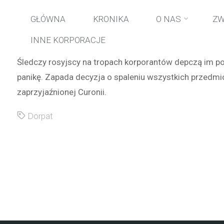
Przejdź
GŁÓWNA
KRONIKA
O NAS
ZW
INNE KORPORACJE
do
Śledczy rosyjscy na tropach korporantów depczą im po
treści
panikę. Zapada decyzja o spaleniu wszystkich przedmi
zaprzyjaźnionej Curonii.
Dorpat