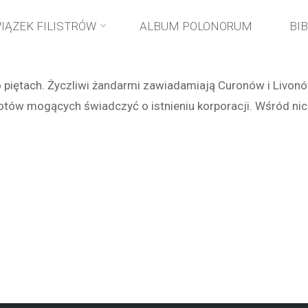
Strona
wydarzenia
Spalenie archiwaliów dorpackich korporacji
IĄZEK FILISTRÓW
ALBUM POLONORUM
BI
główna
 piętach. Życzliwi żandarmi zawiadamiają Curonów i Livonów
otów mogących świadczyć o istnieniu korporacji. Wśród nic