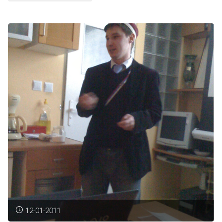
SFK!P
w
Warszawie"
12-01-2011