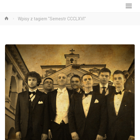
Strona
Wpisy z tagiem "Semestr CCCLXVI"
główna