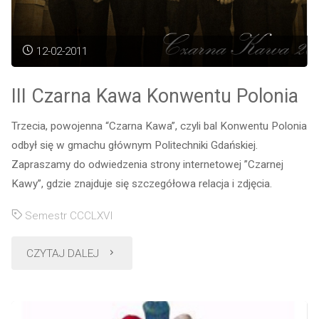
12-02-2011
III Czarna Kawa Konwentu Polonia
Trzecia, powojenna “Czarna Kawa”, czyli bal Konwentu Polonia
odbył się w gmachu głównym Politechniki Gdańskiej.
Zapraszamy do odwiedzenia strony internetowej ”Czarnej
Kawy”, gdzie znajduje się szczegółowa relacja i zdjęcia.
Semestr CCCLXVI
"III
CZYTAJ DALEJ
Czarna
Kawa