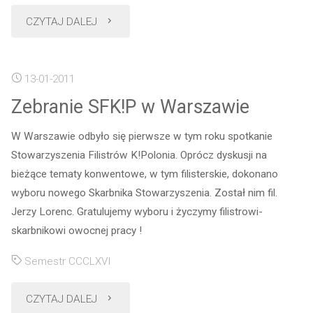
"Konwent
CZYTAJ DALEJ
zwyczajny"
13-01-2011
Zebranie SFK!P w Warszawie
W Warszawie odbyło się pierwsze w tym roku spotkanie
Stowarzyszenia Filistrów K!Polonia. Oprócz dyskusji na
bieżące tematy konwentowe, w tym filisterskie, dokonano
wyboru nowego Skarbnika Stowarzyszenia. Został nim fil.
Jerzy Lorenc. Gratulujemy wyboru i życzymy filistrowi-
skarbnikowi owocnej pracy !
Semestr CCCLXVI
"Zebranie
CZYTAJ DALEJ