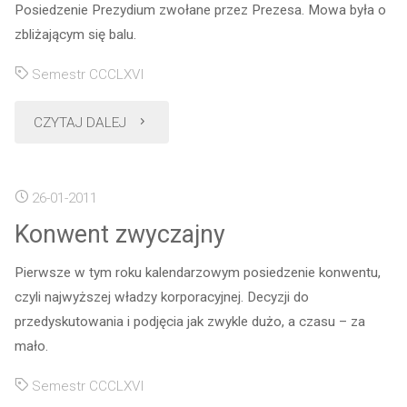
Posiedzenie Prezydium zwołane przez Prezesa. Mowa była o
zbliżającym się balu.
Semestr CCCLXVI
"Zebranie
CZYTAJ DALEJ
Prezydium
26-01-2011
K!Polonia"
Konwent zwyczajny
Pierwsze w tym roku kalendarzowym posiedzenie konwentu,
czyli najwyższej władzy korporacyjnej. Decyzji do
przedyskutowania i podjęcia jak zwykle dużo, a czasu – za
mało.
Semestr CCCLXVI