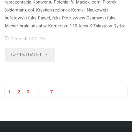
reprezentacja Konwentu Polonia: fil. Maciek, com. Piotrek
(olderman), col. Krystian (członek Komisji Naukowej i
bufetowy) i fuks Paweł, fuks Piotr zwany Czarnym i fuks
Michał, brała udział w Komerszu 110-lecia K!Talavija w Rydze.
Semestr CCCLXVI
"Komersz
CZYTAJ DALEJ
110-
lecia
1
2
3
…
7
K!Talavija
Nawigacja
w
po
Rydze"