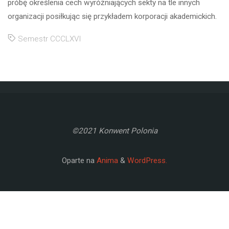
próbę określenia cech wyróżniających sekty na tle innych
organizacji posiłkując się przykładem korporacji akademickich.
Semestr CCCLXVI
©2021 Konwent Polonia
Oparte na
Anima
&
WordPress.