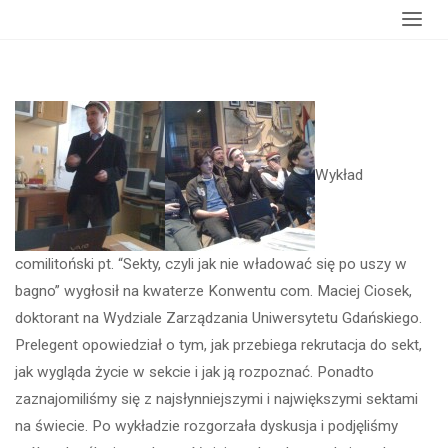
Strona
wydarzenia
Wykład comilitoński: Sekty
główna
Wykład
comilitoński pt. “Sekty, czyli jak nie władować się po uszy w
bagno” wygłosił na kwaterze Konwentu com. Maciej Ciosek,
doktorant na Wydziale Zarządzania Uniwersytetu Gdańskiego.
Prelegent opowiedział o tym, jak przebiega rekrutacja do sekt,
jak wygląda życie w sekcie i jak ją rozpoznać. Ponadto
zaznajomiliśmy się z najsłynniejszymi i największymi sektami
na świecie. Po wykładzie rozgorzała dyskusja i podjęliśmy