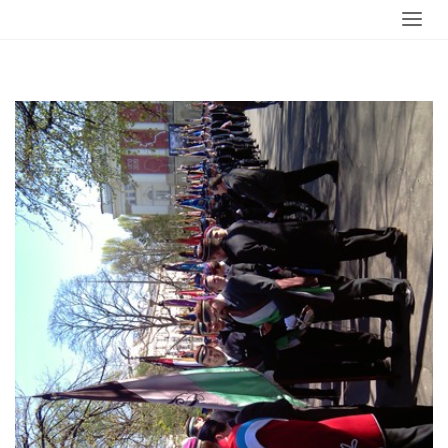
główna
poczty