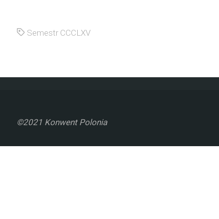
Semestr CCCLXV
©2021 Konwent Polonia