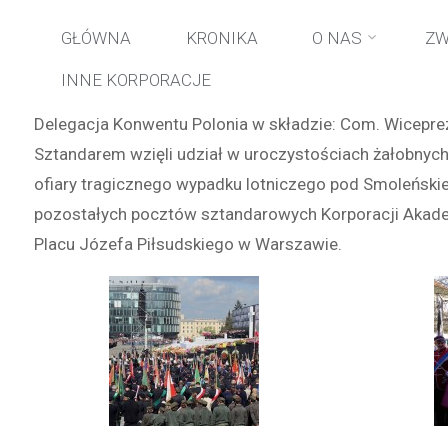
Przejdź
GŁÓWNA
KRONIKA
O NAS
ZW
INNE KORPORACJE
do
Delegacja Konwentu Polonia w składzie: Com. Wiceprez
treści
Sztandarem wzięli udział w uroczystościach żałobnyc
ofiary tragicznego wypadku lotniczego pod Smoleńskie
pozostałych pocztów sztandarowych Korporacji Akademic
Placu Józefa Piłsudskiego w Warszawie.