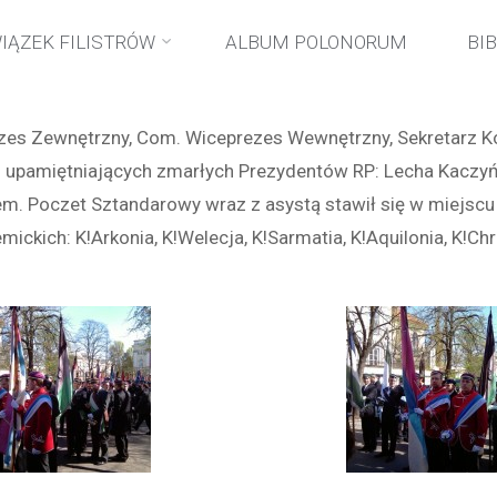
Strona
wydarzenia
Uroczystości żałobne w Warszawie
IĄZEK FILISTRÓW
ALBUM POLONORUM
BI
główna
es Zewnętrzny, Com. Wiceprezes Wewnętrzny, Sekretarz Koł
h upamiętniających zmarłych Prezydentów RP: Lecha Kaczyń
m. Poczet Sztandarowy wraz z asystą stawił się w miejscu
kich: K!Arkonia, K!Welecja, K!Sarmatia, K!Aquilonia, K!Chr