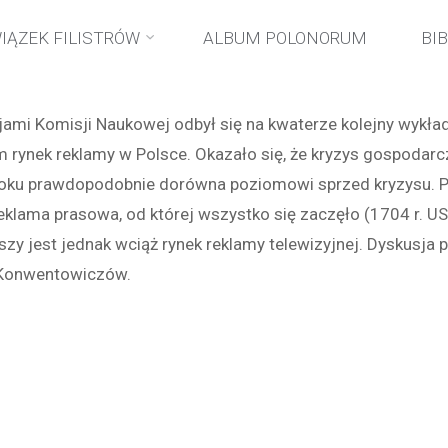
Strona
wydarzenia
Wykład comilitoński: Rynek reklamy w Polsc
IĄZEK FILISTRÓW
ALBUM POLONORUM
BI
główna
ami Komisji Naukowej odbył się na kwaterze kolejny wykład 
 rynek reklamy w Polsce. Okazało się, że kryzys gospodarc
roku prawdopodobnie dorówna poziomowi sprzed kryzysu. P
klama prasowa, od której wszystko się zaczęło (1704 r. USA
zy jest jednak wciąż rynek reklamy telewizyjnej. Dyskusja 
 Konwentowiczów.