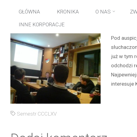
Przejdź
GŁÓWNA
KRONIKA
O NAS
ZW
INNE KORPORACJE
do
Pod auspicj
treści
słuchaczom
już w tym 
odchodzi re
Najpewniejs
interesuje
Semestr CCCLXV