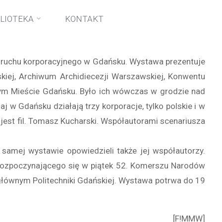
 – 2015”
BLIOTEKA
KONTAKT
i ruchu korporacyjnego w Gdańsku. Wystawa prezentuje
skiej, Archiwum Archidiecezji Warszawskiej, Konwentu
olnym Mieście Gdańsku. Było ich wówczas w grodzie nad
aj w Gdańsku działają trzy korporacje, tylko polskie i w
jest fil. Tomasz Kucharski. Współautorami scenariusza
samej wystawie opowiedzieli także jej współautorzy.
e rozpoczynającego się w piątek 52. Komerszu Narodów
 głównym Politechniki Gdańskiej. Wystawa potrwa do 19
[F!MMW]