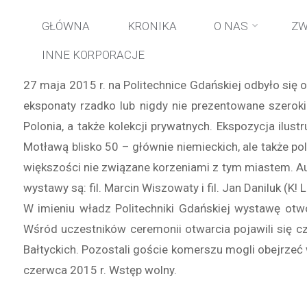
Stro
Przejdź
GŁÓWNA
KRONIKA
O NAS
ZW
głów
INNE KORPORACJE
do
27 maja 2015 r. na Politechnice Gdańskiej odbyło si
treści
eksponaty rzadko lub nigdy nie prezentowane szeroki
Polonia, a także kolekcji prywatnych. Ekspozycja ilu
Motławą blisko 50 – głównie niemieckich, ale także pols
większości nie związane korzeniami z tym miastem. Au
wystawy są: fil. Marcin Wiszowaty i fil. Jan Daniluk (K! 
W imieniu władz Politechniki Gdańskiej wystawę otw
Wśród uczestników ceremonii otwarcia pojawili się c
Bałtyckich. Pozostali goście komerszu mogli obejrzeć
czerwca 2015 r. Wstęp wolny.