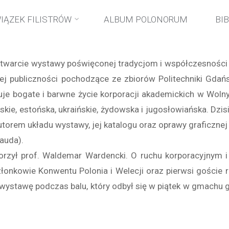
na
wydarzenia
Wystawa “Korporacje akademickie w Gdańsku 1904
IĄZEK FILISTRÓW
ALBUM POLONORUM
BI
na
ę otwarcie wystawy poświęconej tradycjom i współczesnośc
ej publiczności pochodzące ze zbiorów Politechniki Gdań
struje bogate i barwne życie korporacji akademickich w W
kie, estońska, ukraińskie, żydowska i jugosłowiańska. Dzisi
torem układu wystawy, jej katalogu oraz oprawy graficznej 
Lauda).
orzył prof. Waldemar Wardencki. O ruchu korporacyjnym i 
złonkowie Konwentu Polonia i Welecji oraz pierwsi gości
 wystawę podczas balu, który odbył się w piątek w gmachu